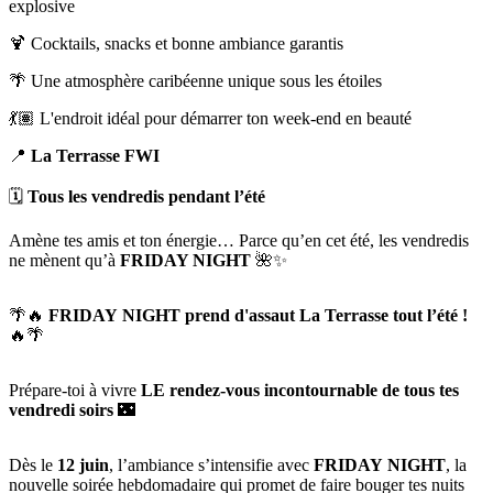
explosive
🍹 Cocktails, snacks et bonne ambiance garantis
🌴 Une atmosphère caribéenne unique sous les étoiles
💃🏽 L'endroit idéal pour démarrer ton week-end en beauté
📍
La Terrasse FWI
🗓️
Tous les vendredis pendant l’été
Amène tes amis et ton énergie… Parce qu’en cet été, les vendredis
ne mènent qu’à
FRIDAY NIGHT
🌺✨
🌴🔥
FRIDAY NIGHT prend d'assaut La Terrasse tout l’été !
🔥🌴
Prépare-toi à vivre
LE rendez-vous incontournable de tous tes
vendredi soirs
🌃
Dès le
12 juin
, l’ambiance s’intensifie avec
FRIDAY NIGHT
, la
nouvelle soirée hebdomadaire qui promet de faire bouger tes nuits