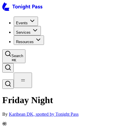
Events
Services
Resources
Search
⌘
K
Friday Night
By
Karibean DK
, spotted by Tonight Pass