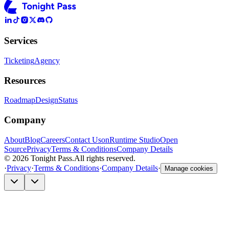
Services
Ticketing
Agency
Resources
Roadmap
Design
Status
Company
About
Blog
Careers
Contact Us
onRuntime Studio
Open
Source
Privacy
Terms & Conditions
Company Details
© 2026 Tonight Pass.
All rights reserved.
·
Privacy
·
Terms & Conditions
·
Company Details
·
Manage cookies