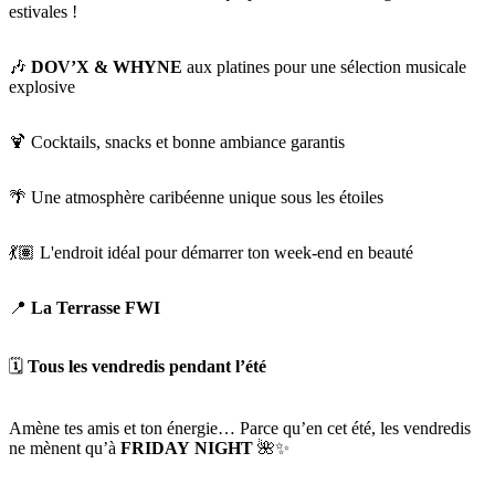
estivales !
🎶
DOV’X & WHYNE
aux platines pour une sélection musicale
explosive
🍹 Cocktails, snacks et bonne ambiance garantis
🌴 Une atmosphère caribéenne unique sous les étoiles
💃🏽 L'endroit idéal pour démarrer ton week-end en beauté
📍
La Terrasse FWI
🗓️
Tous les vendredis pendant l’été
Amène tes amis et ton énergie… Parce qu’en cet été, les vendredis
ne mènent qu’à
FRIDAY NIGHT
🌺✨